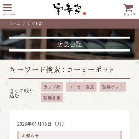
メニュー
ショップ
ホーム
店長日記
店長日記
キーワード検索 :
コーヒーポット
カップ網
コーヒー急須
珈琲ポット
さらに絞り
込む
珈琲急須
2023年01月16日（月）
お知らせ