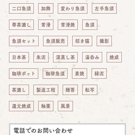
二口急須
加飾
変わり急須
左手急須
帯茶漉し
常滑
常滑焼
急須
急須セット
急須販売
招き猫
撮影
日本茶
朱泥
深蒸し茶
湯呑み
焼成
珈琲ポット
珈琲急須
素焼
緑泥
茶漉し
製造工程
贈答
転写
還元焼成
釉薬
風景
電話でのお問い合わせ