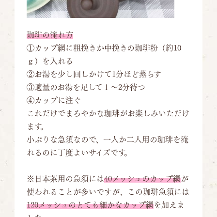
珈琲の淹れ方
①カップ網に粗挽きか中挽きの珈琲粉（約10
ｇ）を入れる
②お湯を少し回しかけて1分ほど蒸らす
③適量のお湯を足して１～2分待つ
④カップに注ぐ
これだけでまろやかな珈琲がお楽しみいただけ
ます。
小ぶりな急須なので、一人か二人用の珈琲を淹
れるのに丁度よいサイズです。
※日本茶用の急須には
40メッシュのカップ網
が
使われることが多いですが、この珈琲急須には
120メッシュのとても細かなカップ網
を加えま