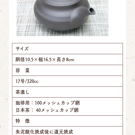
サイズ
胴径10.5×幅16.5×高さ8cm
容 量
17号/320cc
茶漉し
珈琲用：100メッシュカップ網
日本茶： 40メッシュカップ網
特 徴
朱泥酸化焼成後に還元焼成