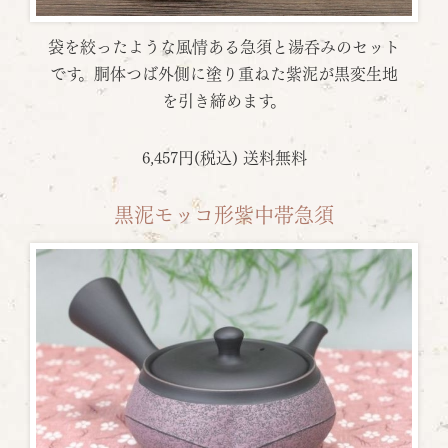
袋を絞ったような風情ある急須と湯呑みのセット
です。胴体つば外側に塗り重ねた紫泥が黒変生地
を引き締めます。
6,457円(税込) 送料無料
黒泥モッコ形紫中帯急須