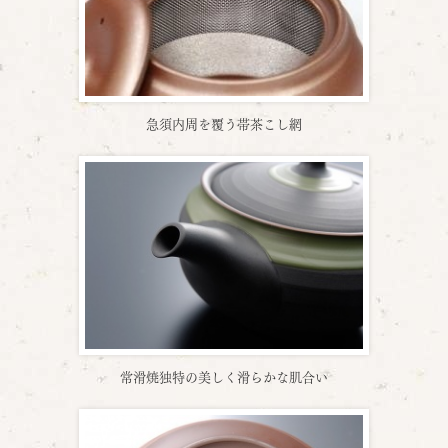
急須内周を覆う帯茶こし網
常滑焼独特の美しく滑らかな肌合い