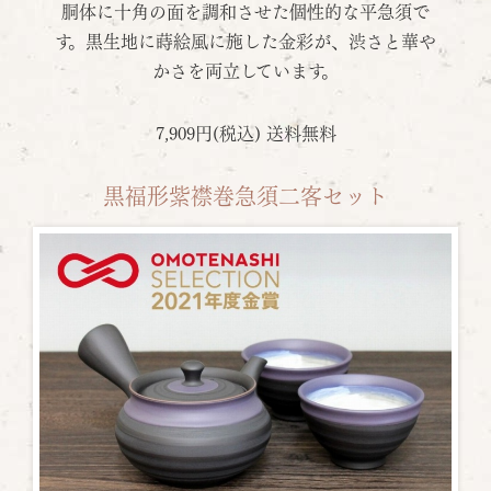
胴体に十角の面を調和させた個性的な平急須で
す。黒生地に蒔絵風に施した金彩が、渋さと華や
かさを両立しています。
7,909円(税込) 送料無料
黒福形紫襟巻急須二客セット