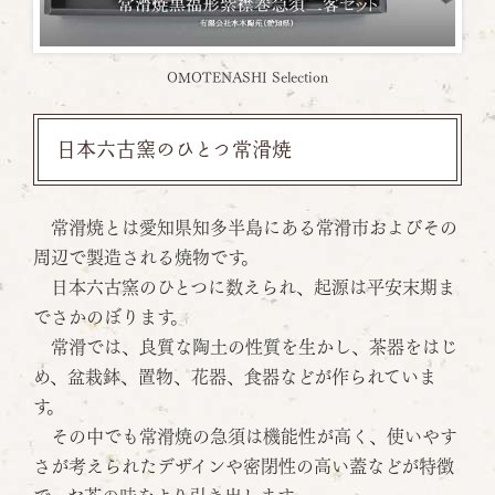
OMOTENASHI Selection
日本六古窯のひとつ常滑焼
常滑焼とは愛知県知多半島にある常滑市およびその
周辺で製造される焼物です。
日本六古窯のひとつに数えられ、起源は平安末期ま
でさかのぼります。
常滑では、良質な陶土の性質を生かし、茶器をはじ
め、盆栽鉢、置物、花器、食器などが作られていま
す。
その中でも常滑焼の急須は機能性が高く、使いやす
さが考えられたデザインや密閉性の高い蓋などが特徴