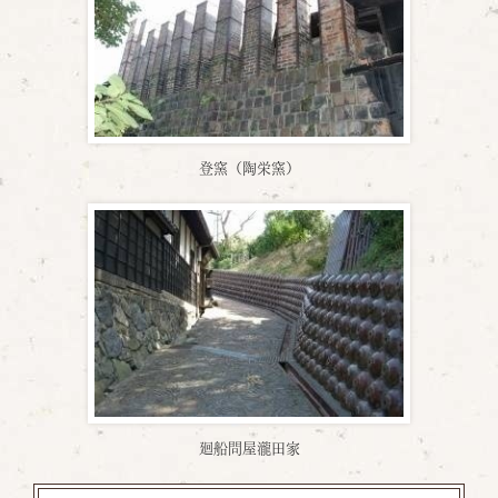
登窯（陶栄窯）
廻船問屋瀧田家