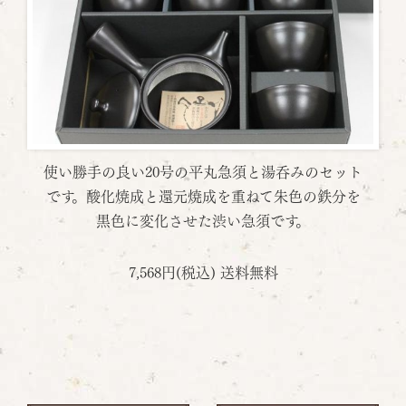
使い勝手の良い20号の平丸急須と湯呑みのセット
です。酸化焼成と還元焼成を重ねて朱色の鉄分を
黒色に変化させた渋い急須です。
7,568円(税込) 送料無料