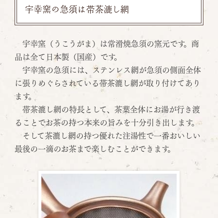
宇幸窯の急須は帯茶漉し網
宇幸窯（うこうがま）は常滑焼急須の窯元です。商
品は全て日本製（国産）です。
宇幸窯の急須には、ステンレス網が急須の側面全体
に張りめぐらされている帯茶漉し網が取り付けてあり
ます。
帯茶漉し網の特長として、茶葉全体にお湯が行き渡
ることでお茶の持つ本来の旨みを十分引き出します。
そして茶漉し網の持つ優れた注湯性で一番おいしい
最後の一滴のお茶まで楽しむことができます。