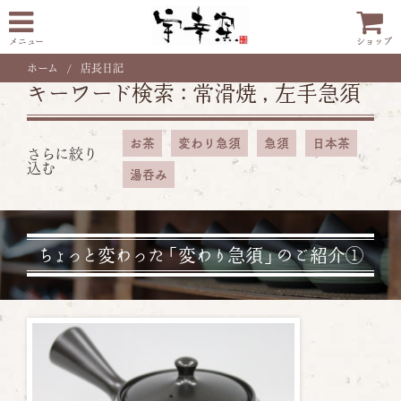
メニュー
ショップ
ホーム
店長日記
キーワード検索 :
常滑焼
,
左手急須
お茶
変わり急須
急須
日本茶
さらに絞り
込む
湯呑み
ちょっと変わった「変わり急須」のご紹介①