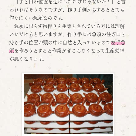
「手と口の位置を逆にしただけじゃないか！」と言
われればそうなのですが、作り手側からするととても
作りにくい急須なのです。
急須に限らず物作りを生業とされている方には理解
いただけると思いますが、作り手には急須の注ぎ口と
持ち手の位置が頭の中に自然と入っているので
左手急
須
を作ろうとすると作業がぎこちなくなって生産効率
が悪くなります。