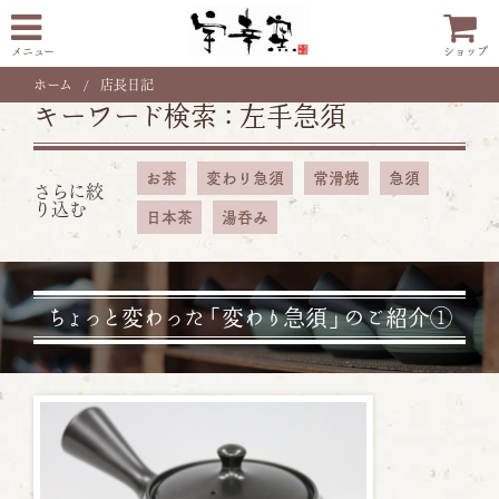
メニュー
ショップ
ホーム
店長日記
キーワード検索 :
左手急須
お茶
変わり急須
常滑焼
急須
さらに絞
り込む
日本茶
湯呑み
ちょっと変わった「変わり急須」のご紹介①