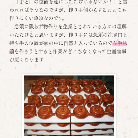
「手と口の位置を逆にしただけじゃないか！」と言
われればそうなのですが、作り手側からするととても
作りにくい急須なのです。
急須に限らず物作りを生業とされている方には理解
いただけると思いますが、作り手には急須の注ぎ口と
持ち手の位置が頭の中に自然と入っているので
左手急
須
を作ろうとすると作業がぎこちなくなって生産効率
が悪くなります。