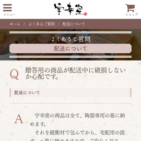
メニュー
ショップ
ホーム
よくあるご質問
配送について
よくあるご質問
配送について
贈答用の商品が配送中に破損しない
Q
か心配です。
配送について
A
宇幸窯の商品は全て、陶器専用の箱に納
めます。
それを緩衝材で包んでから、宅配用の段