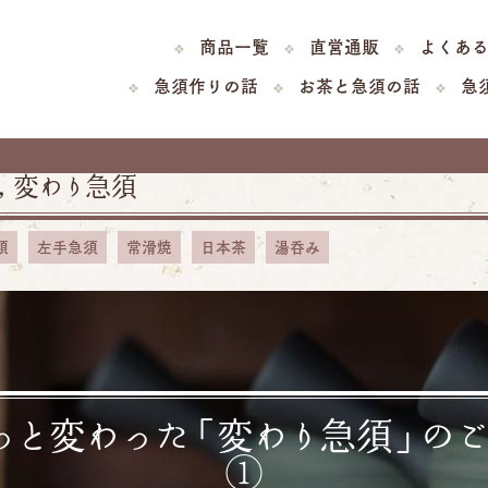
商品一覧
直営通販
よくあ
急須作りの話
お茶と急須の話
急
,
変わり急須
須
左手急須
常滑焼
日本茶
湯呑み
っと変わった「変わり急須」の
①