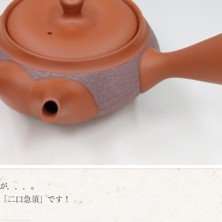
が．．．。
「二口急須」です！