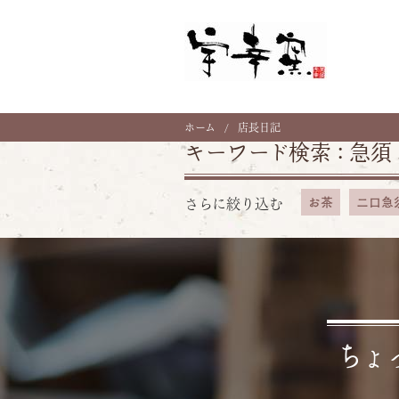
ホーム
店長日記
キーワード検索 :
急須
お茶
二口急
さらに絞り込む
ちょ