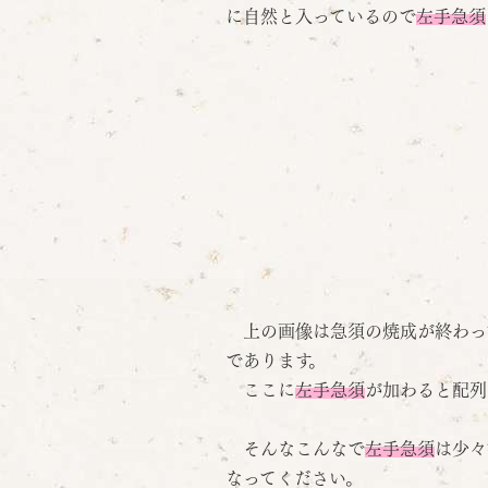
に自然と入っているので
左手急須
上の画像は急須の焼成が終わっ
であります。
ここに
左手急須
が加わると配列
そんなこんなで
左手急須
は少々
なってください。