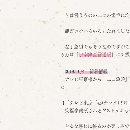
とは言うものの二つの湯呑に均
能書きをいろいろとたれました
左手急須でもそうなのですがこ
る方は「
宇幸窯直営通販
」にて扱
2018/10/4 新着情報
テレビ東京様から「二口急須」
た。
【「テレビ東京「巷(チマタ)の噺」
笑福亭鶴瓶さんとゲストがよもや
どんな感じに映るのか楽しみで