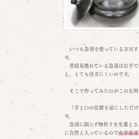
いつも急須を使っている方はす
す。
普段見慣れている急須は右手で
と、とても注ぎにくいのです。
そこで作ってみたのがこの左利
「手と口の位置を逆にしただけ
す。
急須に限らず物作りを生業とさ
に自然と入っているので
左手急須