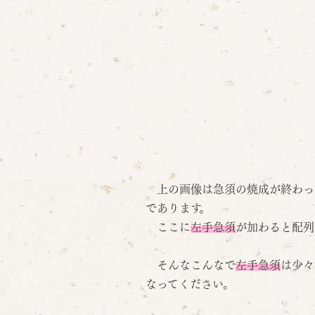
上の画像は急須の焼成が終わっ
であります。
ここに
左手急須
が加わると配列
そんなこんなで
左手急須
は少々
なってください。