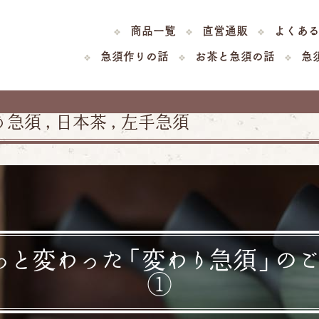
商品一覧
直営通販
よくあ
急須作りの話
お茶と急須の話
急
り急須
,
日本茶
,
左手急須
っと変わった「変わり急須」の
①