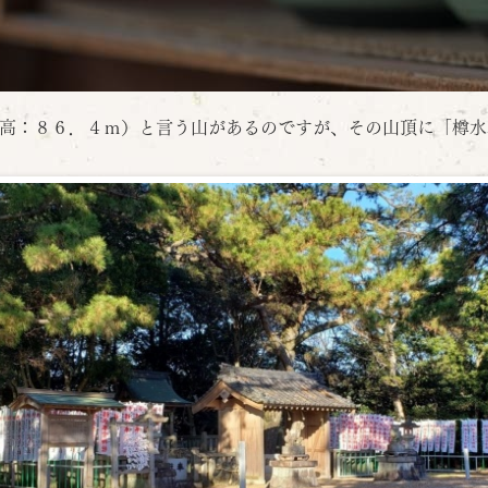
高：８６．４ｍ）と言う山があるのですが、その山頂に「樽水