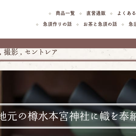
商品一覧
直営通販
よくあ
急須作りの話
お茶と急須の話
急
,
撮影
,
セントレア
地元の樽水本宮神社に幟を奉