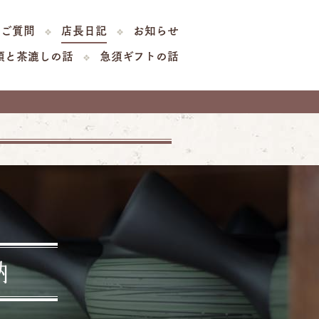
るご質問
店長日記
お知らせ
須と茶漉しの話
急須ギフトの話
納