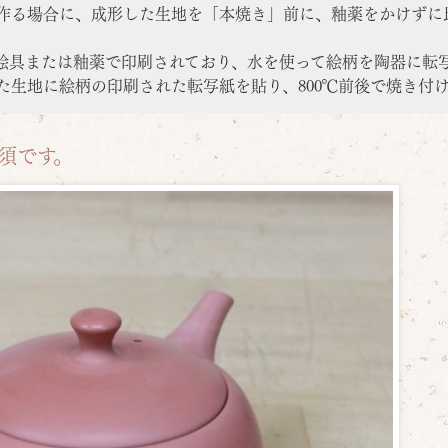
を作る場合に、成形した生地を「本焼き」前に、釉薬をかけずに
絵具または釉薬で印刷されており、水を使って絵柄を陶器に転
た生地に絵柄の印刷された転写紙を貼り、800℃前後で焼き付
須です。