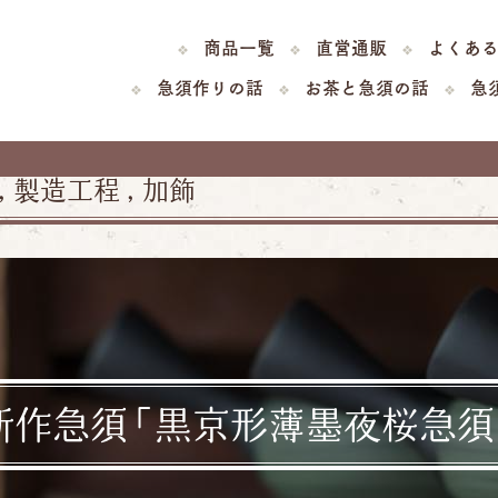
商品一覧
直営通販
よくあ
急須作りの話
お茶と急須の話
急
,
製造工程
,
加飾
新作急須「黒京形薄墨夜桜急須