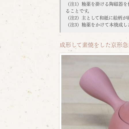
（注1）釉薬を掛ける陶磁器
ることです。
（注2）主として和紙に絵柄が
（注3）釉薬をかけて本焼成し
成形して素焼をした京形急