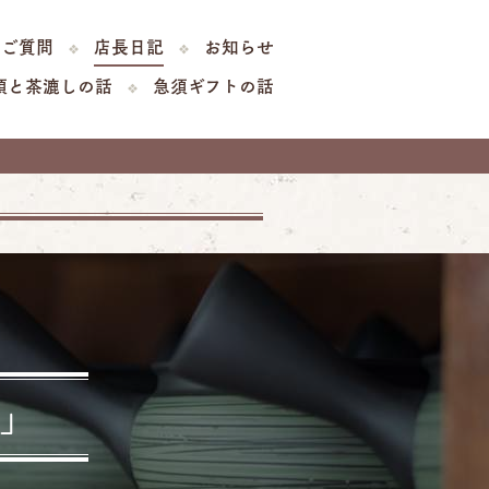
るご質問
店長日記
お知らせ
須と茶漉しの話
急須ギフトの話
」