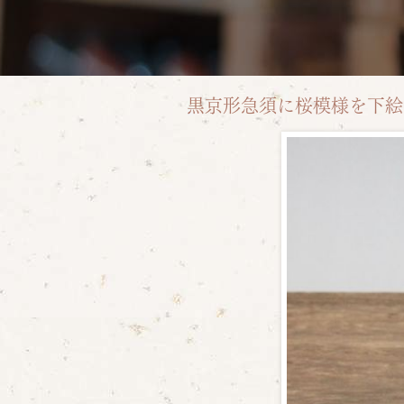
黒京形急須に桜模様を下絵