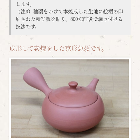
します。
（注3）釉薬をかけて本焼成した生地に絵柄の印
刷された転写紙を貼り、800℃前後で焼き付ける
技法です。
成形して素焼をした京形急須です。