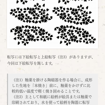
転写には下絵転写と上絵転写（注3）がありますが、
今回は下絵転写を施します。
（注1）釉薬を掛ける陶磁器を作る場合に、成形
した生地を「本焼き」前に、釉薬をかけずに比
較的低い温度で軽く焼き固めることです。
（注2）主として和紙に絵柄が絵具または釉薬で
印刷されており、水を使って絵柄を陶器に転写