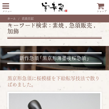
メニュー
ショップ
ホーム
店長日記
キーワード検索 :
素焼
,
急須販売
,
加飾
新作急須「黒京形薄墨夜桜急須」
黒京形急須に桜模様を下絵転写技法で散り
ばめました。