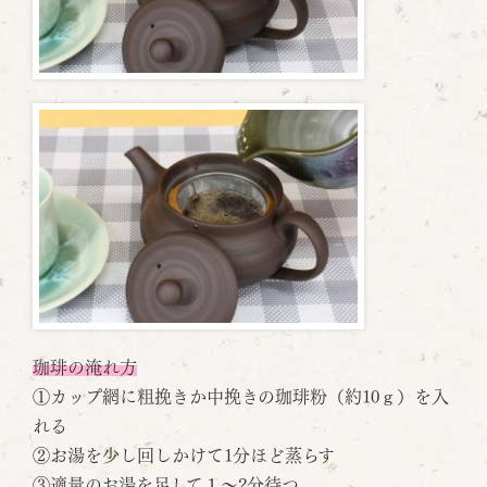
珈琲の淹れ方
①カップ網に粗挽きか中挽きの珈琲粉（約10ｇ）を入
れる
②お湯を少し回しかけて1分ほど蒸らす
③適量のお湯を足して１～2分待つ