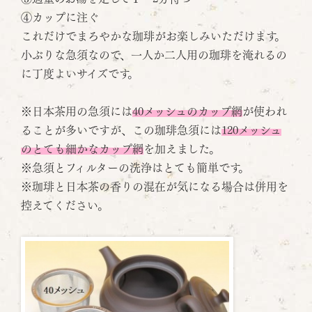
④カップに注ぐ
これだけでまろやかな珈琲がお楽しみいただけます。
小ぶりな急須なので、一人か二人用の珈琲を淹れるの
に丁度よいサイズです。
※日本茶用の急須には
40メッシュのカップ網
が使われ
ることが多いですが、この珈琲急須には
120メッシュ
のとても細かなカップ網
を加えました。
※急須とフィルターの洗浄はとても簡単です。
※珈琲と日本茶の香りの混在が気になる場合は併用を
控えてください。