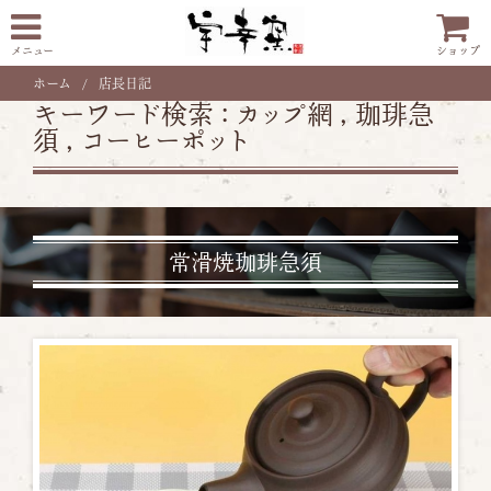
メニュー
ショップ
ホーム
店長日記
キーワード検索 :
カップ網
,
珈琲急
須
,
コーヒーポット
常滑焼珈琲急須