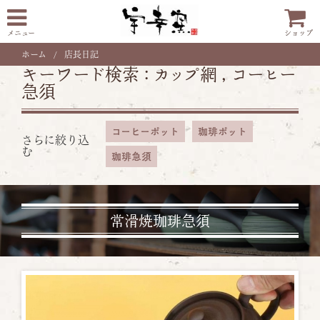
メニュー
ショップ
ホーム
店長日記
キーワード検索 :
カップ網
,
コーヒー
急須
コーヒーポット
珈琲ポット
さらに絞り込
む
珈琲急須
常滑焼珈琲急須