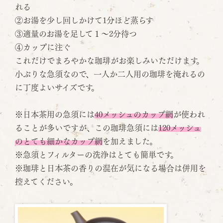
れる
②お湯を少し回しかけて1分ほど蒸らす
③適量のお湯を足して１～2分待つ
④カップに注ぐ
これだけでまろやかな珈琲がお楽しみいただけます。
小ぶりな急須なので、一人か二人用の珈琲を淹れるの
に丁度よいサイズです。
※日本茶用の急須には
40メッシュのカップ網
が使われ
ることが多いですが、この珈琲急須には
120メッシュ
のとても細かなカップ網
を加えました。
※急須とフィルターの洗浄はとても簡単です。
※珈琲と日本茶の香りの混在が気になる場合は併用を
控えてください。