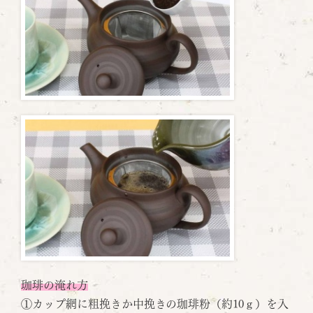
珈琲の淹れ方
①カップ網に粗挽きか中挽きの珈琲粉（約10ｇ）を入