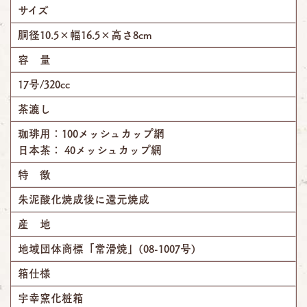
サイズ
胴径10.5×幅16.5×高さ8cm
容 量
17号/320cc
茶漉し
珈琲用：100メッシュカップ網
日本茶： 40メッシュカップ網
特 徴
朱泥酸化焼成後に還元焼成
産 地
地域団体商標「常滑焼」(08-1007号)
箱仕様
宇幸窯化粧箱