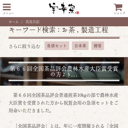
メニュー
ショップ
ホーム
店長日記
キーワード検索 :
お茶
,
製造工程
急須セット
日本茶
贈答
さらに絞り込む
第６６回全国茶品評会農林水産大臣賞受賞
の方より...
第６６回全国茶品評会普通煎茶10kgの部で農林水産
大臣賞を受賞された方から祝賀会用の急須セットをご
用命いただきました。
「全国茶品評会」とは、年に一度開催される「全国