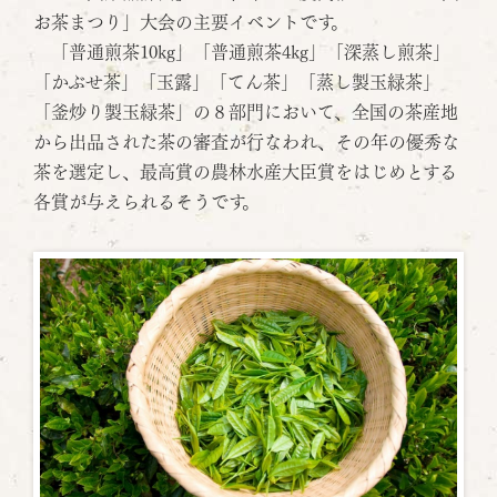
お茶まつり」大会の主要イベントです。
「普通煎茶10kg」「普通煎茶4kg」「深蒸し煎茶」
「かぶせ茶」「玉露」「てん茶」「蒸し製玉緑茶」
「釜炒り製玉緑茶」の８部門において、全国の茶産地
から出品された茶の審査が行なわれ、その年の優秀な
茶を選定し、最高賞の農林水産大臣賞をはじめとする
各賞が与えられるそうです。