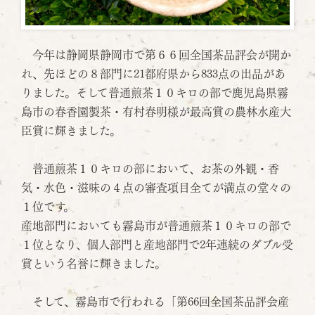
今年は静岡県静岡市で第６６回全国茶品評会が開か
れ、先ほどの８部門に21都府県から833点の出品があ
りました。そして普通煎茶１０キロの部で鹿児島県霧
島市の春香園製茶・有村春明様が最高賞の農林水産大
臣賞に輝きました。
普通煎茶１０キロの部において、お茶の外観・香
気・水色・滋味の４点の審査項目全てが満点の堂々の
１位です。
産地部門においても霧島市が普通煎茶１０キロの部で
１位となり、個人部門と産地部門で2年連続のダブル受
賞という名誉に輝きました。
そして、霧島市で行われる「第66回全国茶品評会産